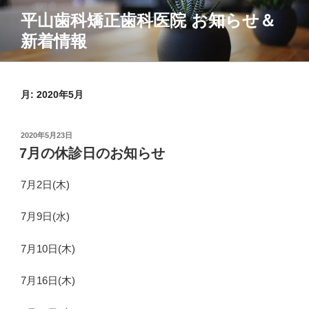
コ
平山歯科矯正歯科医院 お知らせ＆
ン
新着情報
テ
ン
ツ
へ
月:
2020年5月
ス
キ
投
2020年5月23日
ッ
稿
7月の休診日のお知らせ
プ
日:
7月2日(木)
7月9日(水)
7月10日(木)
7月16日(木)