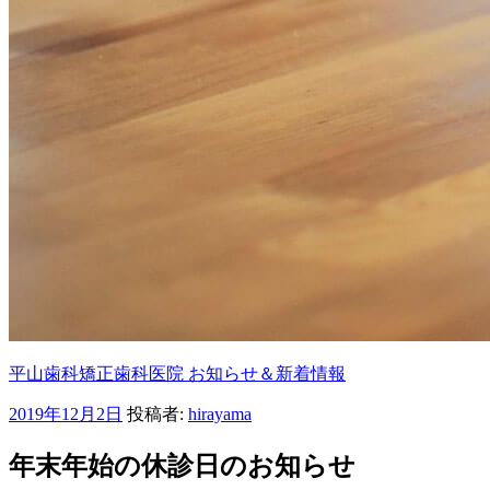
平山歯科矯正歯科医院 お知らせ＆新着情報
投
2019年12月2日
投稿者:
hirayama
稿
日:
年末年始の休診日のお知らせ