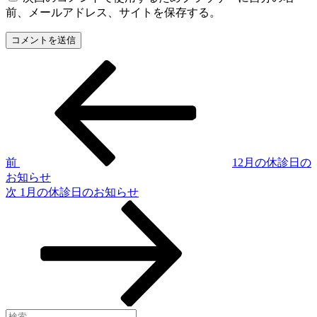
前、メールアドレス、サイトを保存する。
過
投
去
稿
の
投
ナ
稿
ビ
ゲ
前
12月の休診日の
お知らせ
ー
次
次
1月の休診日のお知らせ
シ
の
投
ョ
稿
ン
検