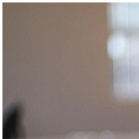
コ
ン
テ
ン
ツ
へ
ス
キ
ッ
プ